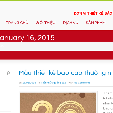
ĐƠN VỊ THIẾT KẾ BÁ
TRANG CHỦ
GIỚI THIỆU
DỊCH VỤ
SẢN PHẨM
 January 16, 2015
015
Mẫu thiết kế báo cáo thường ni
on
16/01/2015
in
Kiến thức quảng cáo
with
No Comments
Tham 
tốt nh
T
nhìn t
Báo c