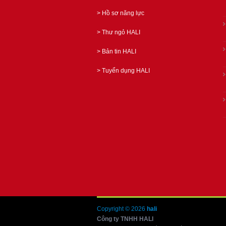
>
Hồ sơ năng lực
>
Thư ngỏ HALI
>
Bản tin HALI
>
Tuyển dụng HALI
Copyright © 2026
hali
Công ty TNHH HALI