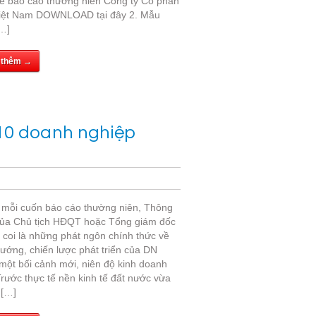
 kế báo cáo thường niên Công ty Cổ phần
iệt Nam DOWNLOAD tại đây 2. Mẫu
[…]
 thêm →
10 doanh nghiệp
 mỗi cuốn báo cáo thường niên, Thông
của Chủ tịch HĐQT hoặc Tổng giám đốc
 coi là những phát ngôn chính thức về
hướng, chiến lược phát triển của DN
 một bối cảnh mới, niên độ kinh doanh
rước thực tế nền kinh tế đất nước vừa
[…]