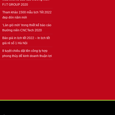
F.I.T GROUP 2020
Tham khảo 1500 mẫu lịch Tết 2022
đẹp đón năm mới
‘Làn gió mới’ trong thiết kế báo cáo
thường niên CNCTech 2020
Báo giá in lịch tết 2022 – In lịch tết
giá rẻ số 1 Hà Nội
8 tuyệt chiêu đặt tên công ty hợp
phong thủy để kinh doanh thuận lợi