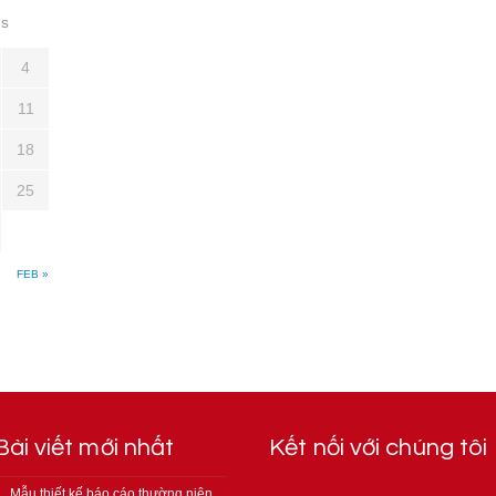
S
4
11
18
25
FEB »
Bài viết mới nhất
Kết nối với chúng tôi
Mẫu thiết kế báo cáo thường niên