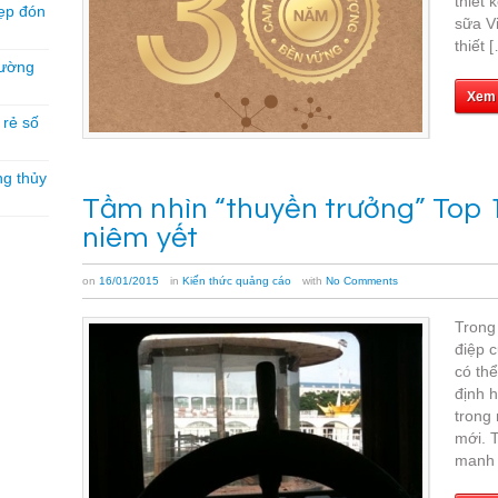
thiết
ẹp đón
sữa V
thiết 
hường
Xem
á rẻ số
ng thủy
Tầm nhìn “thuyền trưởng” Top 
niêm yết
on
16/01/2015
in
Kiến thức quảng cáo
with
No Comments
Trong
điệp 
có thể
định 
trong
mới. T
manh 