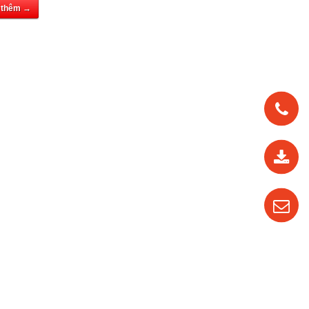
 thêm →
0912
562
819
0987
535
016
04
3710