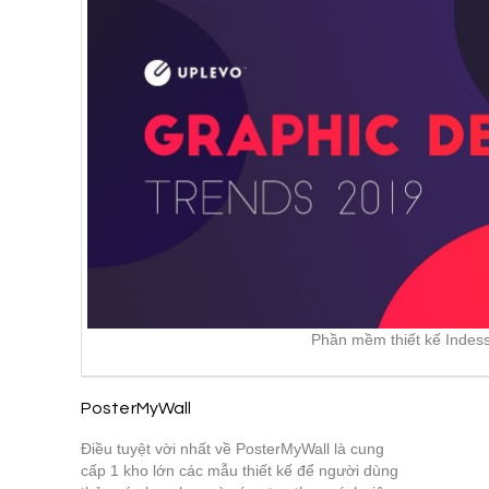
Phần mềm thiết kế Indess
PosterMyWall
Điều tuyệt vời nhất về PosterMyWall là cung
cấp 1 kho lớn các mẫu thiết kế để người dùng