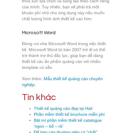
thỏa sức lựa chọn và sáng tạo theo cách riêng
của mình. Tuy nhiên, bạn sẽ phải trả một
khoản phí nhỏ cho ứng dụng này nếu muốn
chất lượng hình ảnh thiết kế cao hơn.
Microsoft Word
Đừng coi nhẹ Microsoft Word trong việc thiết
kế. Microsoft Word từ bản 2007 trở đi có thể
trở thành trợ thủ đắc lực, giúp bạn dễ dàng
thiết kế các ấn phẩm quảng cáo với nhiều
template có sẵn.
Xem thêm:
Mẫu thiết kế quảng cáo chuyên
nghiệp
.
Tin khác
Thiết kế quảng cáo đẹp tại Hali
Phần mềm thiết kế brochure miễn phí
Bật mí phần mềm thiết kế catalogue
‘ngon – bổ – rẻ’
Để báo cáo thường niên có “chất”