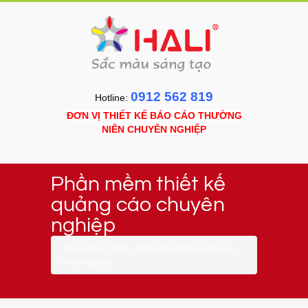
0912 562 819
Hotline:
ĐƠN VỊ THIẾT KẾ BÁO CÁO THƯỜNG
NIÊN CHUYÊN NGHIỆP
Phần mềm thiết kế
quảng cáo chuyên
nghiệp
You are here:
Home
»
Phần mềm thiết kế quảng cáo
chuyên nghiệp