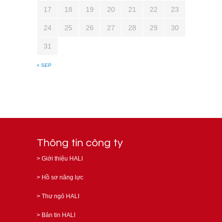
17
18
19
20
21
22
23
24
25
26
27
28
29
30
31
« SEP
Thông tin công ty
>
Giới thiệu HALI
>
Hồ sơ năng lực
>
Thư ngỏ HALI
>
Bản tin HALI