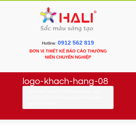
0912 562 819
Hotline:
ĐƠN VỊ THIẾT KẾ BÁO CÁO THƯỜNG
NIÊN CHUYÊN NGHIỆP
logo-khach-hang-08
You are here:
Home
»
Thiết kế thương hiệu – nghệ
thuật ‘quyến rũ’ khách hàng của ngành thực phẩm
»
logo-khach-hang-08