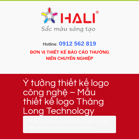
0912 562 819
Hotline:
ĐƠN VỊ THIẾT KẾ BÁO CÁO THƯỜNG
NIÊN CHUYÊN NGHIỆP
Ý tưởng thiết kế logo
công nghệ – Mẫu
thiết kế logo Thăng
Long Technology
You are here:
Home
»
Ý tưởng thiết kế logo công nghệ
– Mẫu thiết kế logo Thăng Long Technology