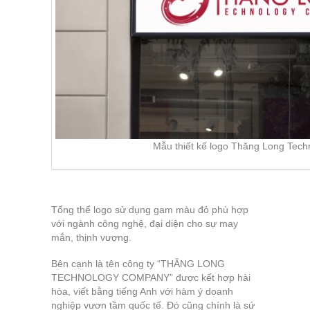
Mẫu thiết kế logo Thăng Long Techno
Tổng thể logo sử dụng gam màu đỏ phù hợp
với ngành công nghệ, đại diện cho sự may
mắn, thịnh vượng.
Bên cạnh là tên công ty “THĂNG LONG
TECHNOLOGY COMPANY” được kết hợp hài
hòa, viết bằng tiếng Anh với hàm ý doanh
nghiệp vươn tầm quốc tế. Đó cũng chính là sứ