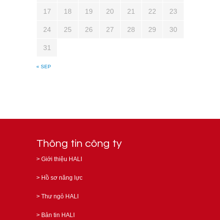
17
18
19
20
21
22
23
24
25
26
27
28
29
30
31
« SEP
Thông tin công ty
>
Giới thiệu HALI
>
Hồ sơ năng lực
>
Thư ngỏ HALI
>
Bản tin HALI