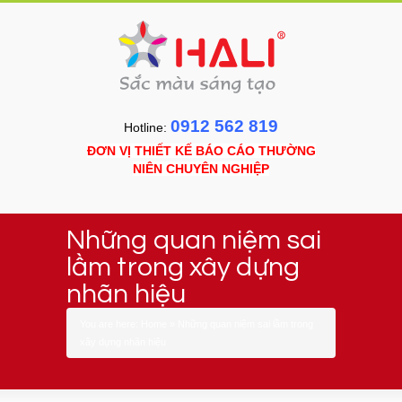
0912 562 819
Hotline:
ĐƠN VỊ THIẾT KẾ BÁO CÁO THƯỜNG
NIÊN CHUYÊN NGHIỆP
Những quan niệm sai
lầm trong xây dựng
nhãn hiệu
You are here:
Home
»
Những quan niệm sai lầm trong
xây dựng nhãn hiệu