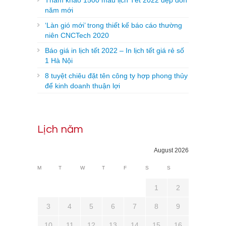
năm mới
‘Làn gió mới’ trong thiết kế báo cáo thường
niên CNCTech 2020
Báo giá in lịch tết 2022 – In lịch tết giá rẻ số
1 Hà Nội
8 tuyệt chiêu đặt tên công ty hợp phong thủy
để kinh doanh thuận lợi
Lịch năm
August 2026
M
T
W
T
F
S
S
1
2
3
4
5
6
7
8
9
10
11
12
13
14
15
16